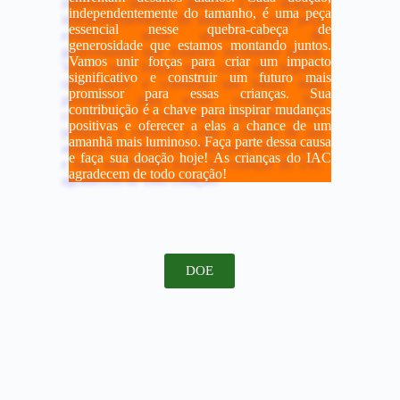
independentemente do tamanho, é uma peça
essencial nesse quebra-cabeça de
generosidade que estamos montando juntos.
Vamos unir forças para criar um impacto
significativo e construir um futuro mais
promissor para essas crianças. Sua
contribuição é a chave para inspirar mudanças
positivas e oferecer a elas a chance de um
amanhã mais luminoso. Faça parte dessa causa
e faça sua doação hoje! As crianças do IAC
agradecem de todo coração!
DOE